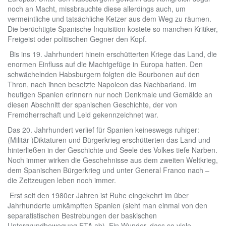
noch an Macht, missbrauchte diese allerdings auch, um
vermeintliche und tatsächliche Ketzer aus dem Weg zu räumen.
Die berüchtigte Spanische Inquisition kostete so manchen Kritiker,
Freigeist oder politischen Gegner den Kopf.
Bis ins 19. Jahrhundert hinein erschütterten Kriege das Land, die
enormen Einfluss auf die Machtgefüge in Europa hatten. Den
schwächelnden Habsburgern folgten die Bourbonen auf den
Thron, nach ihnen besetzte Napoleon das Nachbarland. Im
heutigen Spanien erinnern nur noch Denkmale und Gemälde an
diesen Abschnitt der spanischen Geschichte, der von
Fremdherrschaft und Leid gekennzeichnet war.
Das 20. Jahrhundert verlief für Spanien keineswegs ruhiger:
(Militär-)Diktaturen und Bürgerkrieg erschütterten das Land und
hinterließen in der Geschichte und Seele des Volkes tiefe Narben.
Noch immer wirken die Geschehnisse aus dem zweiten Weltkrieg,
dem Spanischen Bürgerkrieg und unter General Franco nach –
die Zeitzeugen leben noch immer.
Erst seit den 1980er Jahren ist Ruhe eingekehrt im über
Jahrhunderte umkämpften Spanien (sieht man einmal von den
separatistischen Bestrebungen der baskischen
Untergrundbewegung ETA ab). Ein Wunder, dass so viele