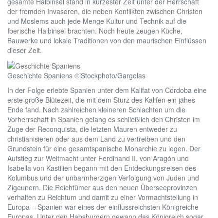
gesamte Halbinsel stand in kürzester Zeit unter der Herrschaft
der fremden Invasoren, die neben Konflikten zwischen Christen
und Moslems auch jede Menge Kultur und Technik auf die
Iberische Halbinsel brachten. Noch heute zeugen Küche,
Bauwerke und lokale Traditionen von den maurischen Einflüssen
dieser Zeit.
Geschichte Spaniens ©iStockphoto/Gargolas
In der Folge erlebte Spanien unter dem Kalifat von Córdoba eine
erste große Blütezeit, die mit dem Sturz des Kalifen ein jähes
Ende fand. Nach zahlreichen kleineren Schlachten um die
Vorherrschaft in Spanien gelang es schließlich den Christen im
Zuge der Reconquista, die letzten Mauren entweder zu
christianisieren oder aus dem Land zu vertreiben und den
Grundstein für eine gesamtspanische Monarchie zu legen. Der
Aufstieg zur Weltmacht unter Ferdinand II. von Aragón und
Isabella von Kastilien begann mit den Entdeckungsreisen des
Kolumbus und der unbarmherzigen Verfolgung von Juden und
Zigeunern. Die Reichtümer aus den neuen Überseeprovinzen
verhalfen zu Reichtum und damit zu einer Vormachtstellung in
Europa – Spanien war eines der einflussreichsten Königreiche
Europas. Unter den Habsburgern gewann das Königreich sogar