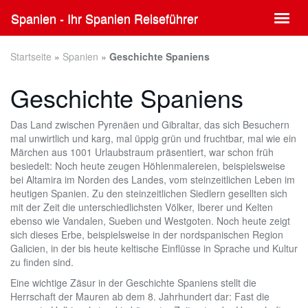
Skip
Spanien - Ihr Spanien Reiseführer
Toggl
to
naviga
main
content
Startseite
»
Spanien
»
Geschichte Spaniens
Geschichte Spaniens
Das Land zwischen Pyrenäen und Gibraltar, das sich Besuchern
mal unwirtlich und karg, mal üppig grün und fruchtbar, mal wie ein
Märchen aus 1001 Urlaubstraum präsentiert, war schon früh
besiedelt: Noch heute zeugen Höhlenmalereien, beispielsweise
bei Altamira im Norden des Landes, vom steinzeitlichen Leben im
heutigen Spanien. Zu den steinzeitlichen Siedlern gesellten sich
mit der Zeit die unterschiedlichsten Völker, Iberer und Kelten
ebenso wie Vandalen, Sueben und Westgoten. Noch heute zeigt
sich dieses Erbe, beispielsweise in der nordspanischen Region
Galicien, in der bis heute keltische Einflüsse in Sprache und Kultur
zu finden sind.
Eine wichtige Zäsur in der Geschichte Spaniens stellt die
Herrschaft der Mauren ab dem 8. Jahrhundert dar: Fast die