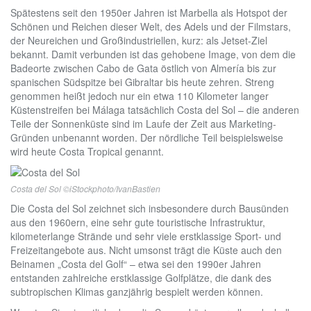
Spätestens seit den 1950er Jahren ist Marbella als Hotspot der
Schönen und Reichen dieser Welt, des Adels und der Filmstars,
der Neureichen und Großindustriellen, kurz: als Jetset-Ziel
bekannt. Damit verbunden ist das gehobene Image, von dem die
Badeorte zwischen Cabo de Gata östlich von Almería bis zur
spanischen Südspitze bei Gibraltar bis heute zehren. Streng
genommen heißt jedoch nur ein etwa 110 Kilometer langer
Küstenstreifen bei Málaga tatsächlich Costa del Sol – die anderen
Teile der Sonnenküste sind im Laufe der Zeit aus Marketing-
Gründen unbenannt worden. Der nördliche Teil beispielsweise
wird heute Costa Tropical genannt.
Costa del Sol ©iStockphoto/IvanBastien
Die Costa del Sol zeichnet sich insbesondere durch Bausünden
aus den 1960ern, eine sehr gute touristische Infrastruktur,
kilometerlange Strände und sehr viele erstklassige Sport- und
Freizeitangebote aus. Nicht umsonst trägt die Küste auch den
Beinamen „Costa del Golf“ – etwa sei den 1990er Jahren
entstanden zahlreiche erstklassige Golfplätze, die dank des
subtropischen Klimas ganzjährig bespielt werden können.