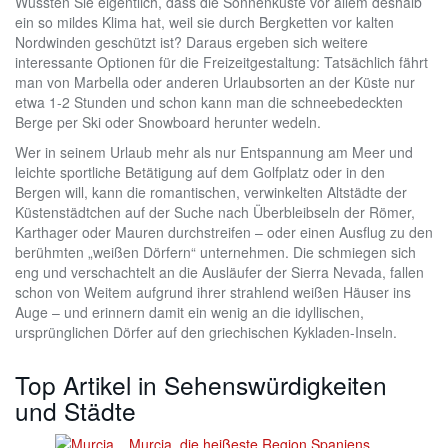
Wussten Sie eigentlich, dass die Sonnenküste vor allem deshalb
ein so mildes Klima hat, weil sie durch Bergketten vor kalten
Nordwinden geschützt ist? Daraus ergeben sich weitere
interessante Optionen für die Freizeitgestaltung: Tatsächlich fährt
man von Marbella oder anderen Urlaubsorten an der Küste nur
etwa 1-2 Stunden und schon kann man die schneebedeckten
Berge per Ski oder Snowboard herunter wedeln.
Wer in seinem Urlaub mehr als nur Entspannung am Meer und
leichte sportliche Betätigung auf dem Golfplatz oder in den
Bergen will, kann die romantischen, verwinkelten Altstädte der
Küstenstädtchen auf der Suche nach Überbleibseln der Römer,
Karthager oder Mauren durchstreifen – oder einen Ausflug zu den
berühmten „weißen Dörfern“ unternehmen. Die schmiegen sich
eng und verschachtelt an die Ausläufer der Sierra Nevada, fallen
schon von Weitem aufgrund ihrer strahlend weißen Häuser ins
Auge – und erinnern damit ein wenig an die idyllischen,
ursprünglichen Dörfer auf den griechischen Kykladen-Inseln.
Top Artikel in Sehenswürdigkeiten
und Städte
Murcia, die heißeste Region Spaniens