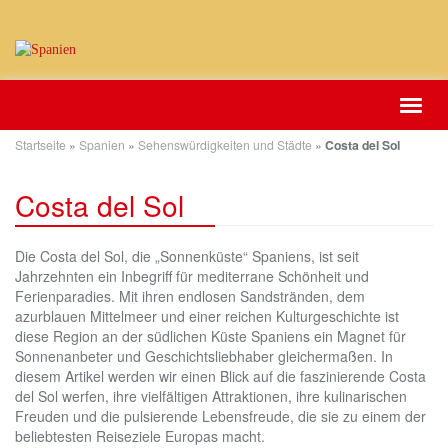
Skip
Toggl
to
navig
main
Startseite
»
Spanien
»
Sehenswürdigkeiten und Städte
»
Costa del Sol
content
Costa del Sol
Die Costa del Sol, die „Sonnenküste“ Spaniens, ist seit
Jahrzehnten ein Inbegriff für mediterrane Schönheit und
Ferienparadies. Mit ihren endlosen Sandstränden, dem
azurblauen Mittelmeer und einer reichen Kulturgeschichte ist
diese Region an der südlichen Küste Spaniens ein Magnet für
Sonnenanbeter und Geschichtsliebhaber gleichermaßen. In
diesem Artikel werden wir einen Blick auf die faszinierende Costa
del Sol werfen, ihre vielfältigen Attraktionen, ihre kulinarischen
Freuden und die pulsierende Lebensfreude, die sie zu einem der
beliebtesten Reiseziele Europas macht.