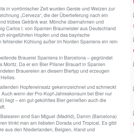
eits in vorrömischer Zeit wurden Gerste und Weizen zur
ichnung „Cerveza“, die der Überlieferung nach ein
s und trübes Getränk war. Mönche übernahmen und
nig Carlos I. von Spanien Braumeister aus Deutschland
ich eingeführten Hopfen und das bayrische
en fehlender Kühlung außer im Norden Spaniens ein rein
 arbeitende Brauerei Spaniens in Barcelona – gegründet
oritz. Da er ein Bier Pilsner Brauart in Spanien
gründeten Brauereien an diesem Biertyp und erzeugen
 Helles.
khaltenden Hopfeneinsatz gekennzeichnet und schmeckt
e. Auch wenn der Pro-Kopf-Jahreskonsum bei Bier nur
l) liegt – ein gut gekühltes Bier genießen auch die
ft.
Balearen sind San Miguel (Madrid), Damm (Barcelona)
en trinkt man am liebsten Dorada und Tropical. Es gibt
re aus den Niederlanden, Belgien, Irland und