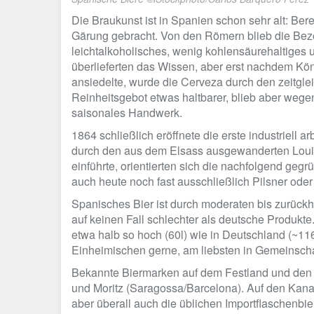
Die Braukunst ist in Spanien schon sehr alt: Ber
Gärung gebracht. Von den Römern blieb die Beze
leichtalkoholisches, wenig kohlensäurehaltige
überlieferten das Wissen, aber erst nachdem Kö
ansiedelte, wurde die Cerveza durch den zeitgle
Reinheitsgebot etwas haltbarer, blieb aber weg
saisonales Handwerk.
1864 schließlich eröffnete die erste industriell
durch den aus dem Elsass ausgewanderten Louis M
einführte, orientierten sich die nachfolgend ge
auch heute noch fast ausschließlich Pilsner oder
Spanisches Bier ist durch moderaten bis zurüc
auf keinen Fall schlechter als deutsche Produkt
etwa halb so hoch (60l) wie in Deutschland (~116
Einheimischen gerne, am liebsten in Gemeinscha
Bekannte Biermarken auf dem Festland und den 
und Moritz (Saragossa/Barcelona). Auf den Kanar
aber überall auch die üblichen Importflaschenbie