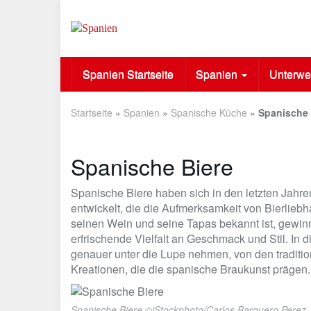
Skip
to
main
content
Spanien Startseite
Spanien
Unterwe
Startseite
»
Spanien
»
Spanische Küche
»
Spanische 
Spanische Biere
Spanische Biere haben sich in den letzten Jahr
entwickelt, die die Aufmerksamkeit von Bierliebha
seinen Wein und seine Tapas bekannt ist, gewinn
erfrischende Vielfalt an Geschmack und Stil. In 
genauer unter die Lupe nehmen, von den traditio
Kreationen, die die spanische Braukunst prägen.
Spanische Biere ©iStockphoto/Carlos Barquero Perez