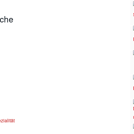
üche
ialität