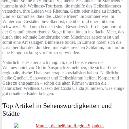
sengende Sonne im Südosten Spaniens: Besonders am Mar Menor
tummeln sich Wellness-Touristen, die mithilfe des Heilschlammes
versuchen, ihre Leiden wie Rheuma, Gicht oder Akne zu lindern.
Und so kommt es, dass das „kleine Meer“ im Sommer wie im
Winter von Gestalten bevölkert ist, die über und über mit dem
schwarzen Schlamm bedeckt sind. Besonders in Lo Pagan boomt
der Gesundheitstourismus: Stege führen hinein ins flache Meer, das
durch eine schmale Landbrücke vom Mittelmeer getrennt ist und
somit eine Art salzigen Binnensee bildet. In Eimern holen sich die
Urlauber dort den dunklen, mineralienreichen Schlamm, um ihn für
eine Fangopackung vor Ort zu verwenden.
Natürlich ist es aber auch möglich, die Dienste eines der
Wellnesshotel vor Ort in Anspruch zu nehmen, die sich auf die
regionaltypische Thalassotherapie spezialisiert haben. Natürliche
heiße Quellen, Salzwasser und Heilschlamm helfen, Körper und
Geist zu entspannen – schon die alten Römer wussten die
natürlichen Wellness-Oasen der Costa Cálida zu nutzen, was einige
gut erhaltene Bäder belegen.
Top Artikel in Sehenswürdigkeiten und
Städte
Murcia, die heißeste Region Spaniens