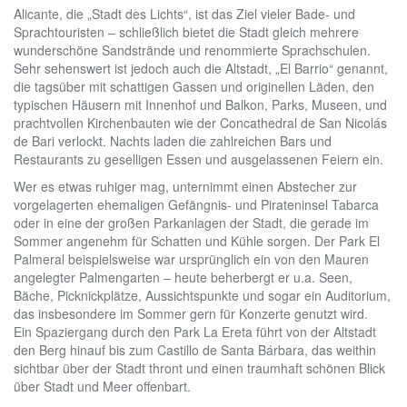
Alicante, die „Stadt des Lichts“, ist das Ziel vieler Bade- und
Sprachtouristen – schließlich bietet die Stadt gleich mehrere
wunderschöne Sandstrände und renommierte Sprachschulen.
Sehr sehenswert ist jedoch auch die Altstadt, „El Barrio“ genannt,
die tagsüber mit schattigen Gassen und originellen Läden, den
typischen Häusern mit Innenhof und Balkon, Parks, Museen, und
prachtvollen Kirchenbauten wie der Concathedral de San Nicolás
de Bari verlockt. Nachts laden die zahlreichen Bars und
Restaurants zu geselligen Essen und ausgelassenen Feiern ein.
Wer es etwas ruhiger mag, unternimmt einen Abstecher zur
vorgelagerten ehemaligen Gefängnis- und Pirateninsel Tabarca
oder in eine der großen Parkanlagen der Stadt, die gerade im
Sommer angenehm für Schatten und Kühle sorgen. Der Park El
Palmeral beispielsweise war ursprünglich ein von den Mauren
angelegter Palmengarten – heute beherbergt er u.a. Seen,
Bäche, Picknickplätze, Aussichtspunkte und sogar ein Auditorium,
das insbesondere im Sommer gern für Konzerte genutzt wird.
Ein Spaziergang durch den Park La Ereta führt von der Altstadt
den Berg hinauf bis zum Castillo de Santa Bárbara, das weithin
sichtbar über der Stadt thront und einen traumhaft schönen Blick
über Stadt und Meer offenbart.