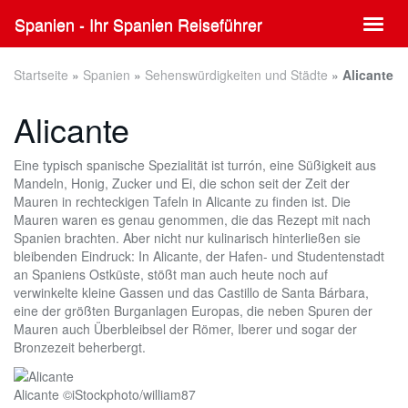
Skip
Spanien - Ihr Spanien Reiseführer
Toggl
to
naviga
main
content
Startseite
»
Spanien
»
Sehenswürdigkeiten und Städte
»
Alicante
Alicante
Eine typisch spanische Spezialität ist turrón, eine Süßigkeit aus
Mandeln, Honig, Zucker und Ei, die schon seit der Zeit der
Mauren in rechteckigen Tafeln in Alicante zu finden ist. Die
Mauren waren es genau genommen, die das Rezept mit nach
Spanien brachten. Aber nicht nur kulinarisch hinterließen sie
bleibenden Eindruck: In Alicante, der Hafen- und Studentenstadt
an Spaniens Ostküste, stößt man auch heute noch auf
verwinkelte kleine Gassen und das Castillo de Santa Bárbara,
eine der größten Burganlagen Europas, die neben Spuren der
Mauren auch Überbleibsel der Römer, Iberer und sogar der
Bronzezeit beherbergt.
Alicante ©iStockphoto/william87