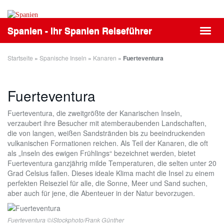
Skip
to
main
Spanien - Ihr Spanien Reiseführer
Toggl
content
navig
Startseite
»
Spanische Inseln
»
Kanaren
»
Fuerteventura
Fuerteventura
Fuerteventura, die zweitgrößte der Kanarischen Inseln,
verzaubert ihre Besucher mit atemberaubenden Landschaften,
die von langen, weißen Sandstränden bis zu beeindruckenden
vulkanischen Formationen reichen. Als Teil der Kanaren, die oft
als „Inseln des ewigen Frühlings“ bezeichnet werden, bietet
Fuerteventura ganzjährig milde Temperaturen, die selten unter 20
Grad Celsius fallen. Dieses ideale Klima macht die Insel zu einem
perfekten Reiseziel für alle, die Sonne, Meer und Sand suchen,
aber auch für jene, die Abenteuer in der Natur bevorzugen.
Fuerteventura ©iStockphoto/Frank Günther