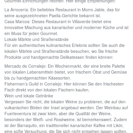
Gourmet-Einrichtungen reichen. Hier einige Empfehlungen:
La Arrocería: Ein beliebtes Restaurant in Morro Jable, das für
seine ausgezeichneten Paella-Gerichte bekannt ist.
Casa Marcos: Dieses Restaurant in Villaverde bietet eine
innovative Mischung aus kanarischer und moderner Küche und ist
ein Muss für jeden Gourmet.
Lokale Märkte und Straßenstände
Für ein authentisches kulinarisches Erlebnis sollten Sie auch die
lokalen Märkte und Straßenstände besuchen, wo Sie frische
Produkte und handgemachte Delikatessen finden können:
Mercado de Corralejo: Ein Wochenmarkt, der eine breite Palette
von lokalen Lebensmitteln bietet, von frischem Obst und Gemüse
bis zu handgemachten Käsesorten.
Fishermen’s Guild in Corralejo: Hier können Sie den frischesten
Fisch direkt von den lokalen Fischern kaufen.
Wein und lokale Getränke
Vergessen Sie nicht, die lokalen Weine zu probieren, die auf den
vulkanischen Böden der Insel angebaut werden. Der Weinbau auf
Fuerteventura ist zwar klein, aber die Qualität der Weine,
besonders der Weiß- und Roséweine, ist bemerkenswert. Zudem
ist der Barraquito, ein traditioneller kanarischer Kaffee mit Likör,
eine süße Versuchung, die Sie sich nicht entgehen lassen sollten.