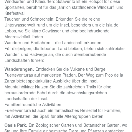
Windsurfen und Kitesurfen: Sotavento ist ein Hotspot für diese
Sportarten, berühmt für das jährlich stattfindende Windsurf- und
Kitefestival.
Tauchen und Schnorcheln: Erkunden Sie die reiche
Unterwasserwelt rund um die Insel, besonders um die Isla de
Lobos, wo Sie klare Gewässer und eine beeindruckende
Meeresvielfalt finden.
Wandern und Radfahren – die Landschaft erkunden
Für diejenigen, die lieber an Land bleiben, bieten sich zahlreiche
Wander- und Radwege an, die durch atemberaubende
Landschaften führen:
Wanderungen:
Entdecken Sie die Vulkane und Berge
Fuerteventuras auf markierten Pfaden. Der Weg zum Pico de la
Zarza bietet spektakuläre Ausblicke über die Insel.
Mountainbiking: Nutzen Sie die zahlreichen Trails für eine
herausfordernde Fahrt durch die abwechslungsreichen
Landschaften der Insel.
Familienfreundliche Aktivitäten
Fuerteventura ist auch ein fantastisches Reiseziel für Familien,
mit Aktivitäten, die Spaß für alle Altersgruppen bieten:
Oasis Park:
Ein Zoologischer Garten und Botanischer Garten, wo
Sie und Ihre Familie einheimische Tiere und Pflanzen entdecken